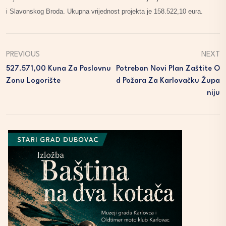
i Slavonskog Broda. Ukupna vrijednost projekta je 158.522,10 eura.
PREVIOUS
NEXT
527.571,00 Kuna Za Poslovnu
Potreban Novi Plan Zaštite O
Zonu Logorište
D Požara Za Karlovačku Župa
Niju