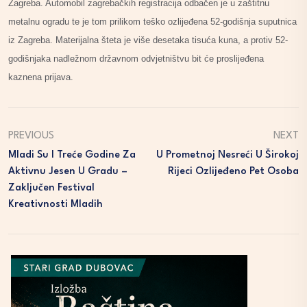
Zagreba. Automobil zagrebačkih registracija odbačen je u zaštitnu
metalnu ogradu te je tom prilikom teško ozlijeđena 52-godišnja suputnica
iz Zagreba. Materijalna šteta je više desetaka tisuća kuna, a protiv 52-
godišnjaka nadležnom državnom odvjetništvu bit će proslijeđena
kaznena prijava.
PREVIOUS
NEXT
Mladi Su I Treće Godine Za
U Prometnoj Nesreći U Širokoj
Aktivnu Jesen U Gradu –
Rijeci Ozlijeđeno Pet Osoba
Zaključen Festival
Kreativnosti Mladih