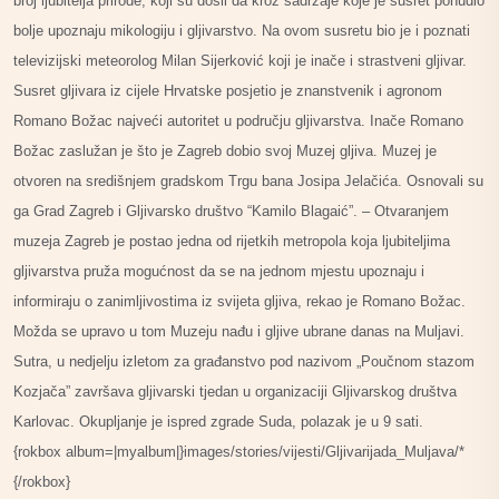
broj ljubitelja prirode, koji su došli da kroz sadržaje koje je susret ponudio
bolje upoznaju mikologiju i gljivarstvo. Na ovom susretu bio je i poznati
televizijski meteorolog Milan Sijerković koji je inače i strastveni gljivar.
Susret gljivara iz cijele Hrvatske posjetio je znanstvenik i agronom
Romano Božac najveći autoritet u području gljivarstva. Inače Romano
Božac zaslužan je što je Zagreb dobio svoj Muzej gljiva. Muzej je
otvoren na središnjem gradskom Trgu bana Josipa Jelačića. Osnovali su
ga Grad Zagreb i Gljivarsko društvo “Kamilo Blagaić”. – Otvaranjem
muzeja Zagreb je postao jedna od rijetkih metropola koja ljubiteljima
gljivarstva pruža mogućnost da se na jednom mjestu upoznaju i
informiraju o zanimljivostima iz svijeta gljiva, rekao je Romano Božac.
Možda se upravo u tom Muzeju nađu i gljive ubrane danas na Muljavi.
Sutra, u nedjelju izletom za građanstvo pod nazivom „Poučnom stazom
Kozjača” završava gljivarski tjedan u organizaciji Gljivarskog društva
Karlovac. Okupljanje je ispred zgrade Suda, polazak je u 9 sati.
{rokbox album=|myalbum|}images/stories/vijesti/Gljivarijada_Muljava/*
{/rokbox}