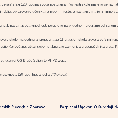
eljan” slavi 120. godina svoga postojanja. Povijesti škole prisjetio se ravnat
ti i dalje, obrazovanje učenika na prvom mjestu, a nastavnicima je iznimno važn
su ipak naša najveća vrijednost, poručio je na prigodnom programu održanom 
oje škole, na godinu iz proračuna za 11 gradskih škola izdvaja se 3 milijuna k
racije Karlovčana, utkali sebe, istaknula je zamjenica gradonačelnika grada 
i su učenici OŠ Braće Seljan te PHPD Zora.
ies/vijesti/120_god_braca_seljan/*{/rokbox}
atskih Pjevačkih Zborova
Potpisani Ugovori O Suradnji N