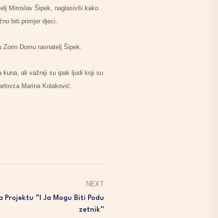
elj Miroslav Šipek, naglasivši kako
o biti primjer djeci.
u Zorin Domu ravnatelj Šipek.
una, ali važniji su ipak ljudi koji su
Karlovca Marina Kolaković.
NEXT
a Projektu ”I Ja Mogu Biti Podu
Zetnik”