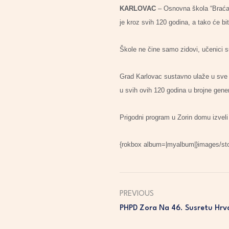
KARLOVAC
– Osnovna škola “Braća S
je kroz svih 120 godina, a tako će bi
Škole ne čine samo zidovi, učenici 
Grad Karlovac sustavno ulaže u sve sv
u svih ovih 120 godina u brojne gene
Prigodni program u Zorin domu izvel
{rokbox album=|myalbum|}images/stor
PREVIOUS
PHPD Zora Na 46. Susretu Hrv