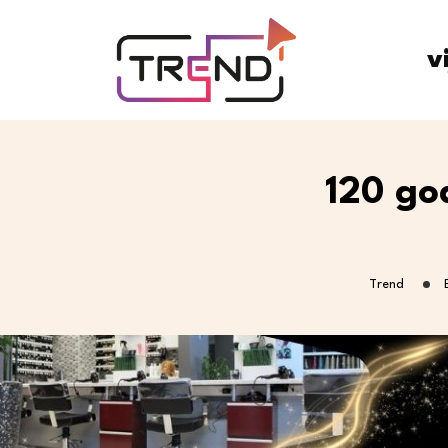
v
120 go
Trend