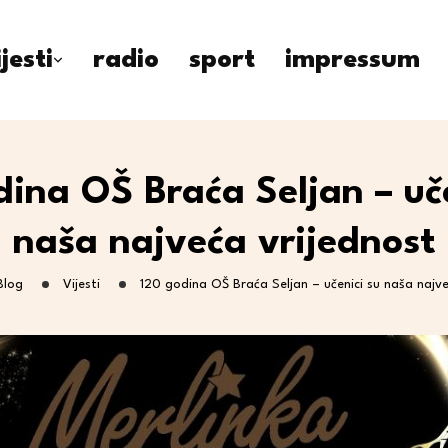
ijesti
radio
sport
impressum
dina OŠ Braća Seljan – uče
naša najveća vrijednost
Blog
Vijesti
120 godina OŠ Braća Seljan – učenici su naša najve