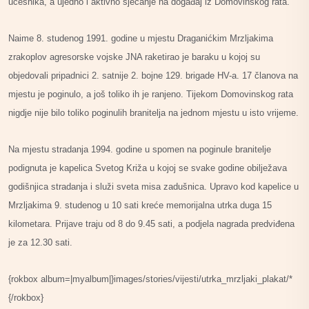
učesnika, a ujedno i aktivno sjećanje na događaj iz Domovinskog rata.
Naime 8. studenog 1991. godine u mjestu Draganićkim Mrzljakima
zrakoplov agresorske vojske JNA raketirao je baraku u kojoj su
objedovali pripadnici 2. satnije 2. bojne 129. brigade HV-a. 17 članova na
mjestu je poginulo, a još toliko ih je ranjeno. Tijekom Domovinskog rata
nigdje nije bilo toliko poginulih branitelja na jednom mjestu u isto vrijeme.
Na mjestu stradanja 1994. godine u spomen na poginule branitelje
podignuta je kapelica Svetog Križa u kojoj se svake godine obilježava
godišnjica stradanja i služi sveta misa zadušnica. Upravo kod kapelice u
Mrzljakima 9. studenog u 10 sati kreće memorijalna utrka duga 15
kilometara. Prijave traju od 8 do 9.45 sati, a podjela nagrada predviđena
je za 12.30 sati.
{rokbox album=|myalbum|}images/stories/vijesti/utrka_mrzljaki_plakat/*
{/rokbox}