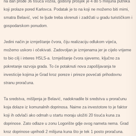
na dan prođe 36 tisuća vozila, godišnji prosjek je 4 do 5 milijuna putnika
koji prolaze pored Karlovca. Podatak je to na koji ne možemo biti mirni,
smatra Belavić, već te ljude treba skrenuti i zadržati u gradu turističkom i
gospodarskom ponudom.
Jedini način je izmještanje čvora, čiju realizaciju odlukom vijeća,
možemo uskoro i očekivati. Zadovoljan je izmjenama jer je cijelo vrijeme
to bio cilj i interes HSLS-a. Izmještanje čvora sjeverno, ključno za
pokretanje razvoja grada. To će potaknuti nova zapošljavanja te
investicije kojima je Grad kroz poreze i prireze povećati prihodovnu
stranu proračuna.
Ta sredstva, mišljenja je Belavić, nadoknadile bi sredstva u proračunu
koja dolaze iz komunalnih doprinosa. Naime za investotore to je faktor
koji ih odvlači ako odmah u startu moraju uložiti 20 tisuća kuna za
doprinose. Zato odlaze u zonu Logorište gdje ovog nameta nema. Grad
kroz doprinose uprihodi 2 milijuna kuna što je tek 1 posto proračuna.