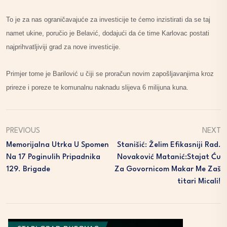
To je za nas ograničavajuće za investicije te ćemo inzistirati da se taj
namet ukine, poručio je Belavić, dodajući da će time Karlovac postati
najprihvatljiviji grad za nove investicije.
Primjer tome je Barilović u čiji se proračun novim zapošljavanjima kroz
prireze i poreze te komunalnu naknadu slijeva 6 milijuna kuna.
PREVIOUS
NEXT
Memorijalna Utrka U Spomen
Stanišić: Želim Efikasniji Rad.
Na 17 Poginulih Pripadnika
Novaković Matanić:Stajat Ću
129. Brigade
Za Govornicom Makar Me Zaš
Titari Micali!