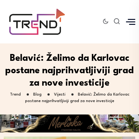
Belavić: Želimo da Karlovac
postane najprihvatljiviji grad
za nove investicije
Trend
Blog
Vijesti
Belavić: Želimo da Karlovac
postane najprihvatljiviji grad za nove investicije