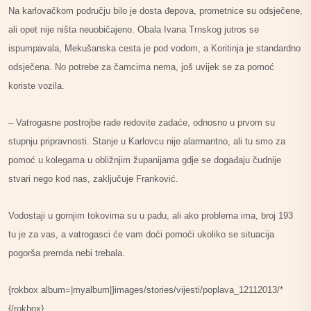
Na karlovačkom području bilo je dosta đepova, prometnice su odsječene,
ali opet nije ništa neuobičajeno. Obala Ivana Trnskog jutros se
ispumpavala, Mekušanska cesta je pod vodom, a Koritinja je standardno
odsječena. No potrebe za čamcima nema, još uvijek se za pomoć
koriste vozila.
– Vatrogasne postrojbe rade redovite zadaće, odnosno u prvom su
stupnju pripravnosti. Stanje u Karlovcu nije alarmantno, ali tu smo za
pomoć u kolegama u obližnjim županijama gdje se događaju čudnije
stvari nego kod nas, zaključuje Franković.
Vodostaji u gornjim tokovima su u padu, ali ako problema ima, broj 193
tu je za vas, a vatrogasci će vam doći pomoći ukoliko se situacija
pogorša premda nebi trebala.
{rokbox album=|myalbum|}images/stories/vijesti/poplava_12112013/*
{/rokbox}