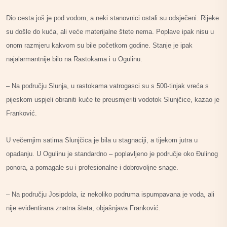
Dio cesta još je pod vodom, a neki stanovnici ostali su odsječeni. Rijeke
su došle do kuća, ali veće materijalne štete nema. Poplave ipak nisu u
onom razmjeru kakvom su bile početkom godine. Stanje je ipak
najalarmantnije bilo na Rastokama i u Ogulinu.
– Na području Slunja, u rastokama vatrogasci su s 500-tinjak vreća s
pijeskom uspjeli obraniti kuće te preusmjeriti vodotok Slunjčice, kazao je
Franković.
U večernjim satima Slunjčica je bila u stagnaciji, a tijekom jutra u
opadanju. U Ogulinu je standardno – poplavljeno je područje oko Đulinog
ponora, a pomagale su i profesionalne i dobrovoljne snage.
– Na području Josipdola, iz nekoliko podruma ispumpavana je voda, ali
nije evidentirana znatna šteta, objašnjava Franković.