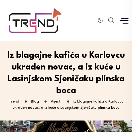
Iz blagajne kafića u Karlovcu
ukraden novac, a iz kuće u
Lasinjskom Sjeničaku plinska
boca
Trend
Blog
Vijesti
Iz blagajne kafića u Karlovcu
ukraden novac, a iz kuće u Lasinjskom Sjeničaku plinska boca