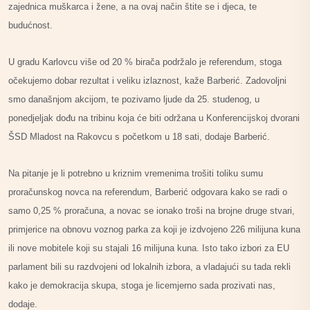
zajednica muškarca i žene, a na ovaj način štite se i djeca, te
budućnost.
U gradu Karlovcu više od 20 % birača podržalo je referendum, stoga
očekujemo dobar rezultat i veliku izlaznost, kaže Barberić. Zadovoljni
smo današnjom akcijom, te pozivamo ljude da 25. studenog, u
ponedjeljak dođu na tribinu koja će biti održana u Konferencijskoj dvorani
ŠSD Mladost na Rakovcu s početkom u 18 sati, dodaje Barberić.
Na pitanje je li potrebno u kriznim vremenima trošiti toliku sumu
proračunskog novca na referendum, Barberić odgovara kako se radi o
samo 0,25 % proračuna, a novac se ionako troši na brojne druge stvari,
primjerice na obnovu voznog parka za koji je izdvojeno 226 milijuna kuna
ili nove mobitele koji su stajali 16 milijuna kuna. Isto tako izbori za EU
parlament bili su razdvojeni od lokalnih izbora, a vladajući su tada rekli
kako je demokracija skupa, stoga je licemjerno sada prozivati nas,
dodaje.