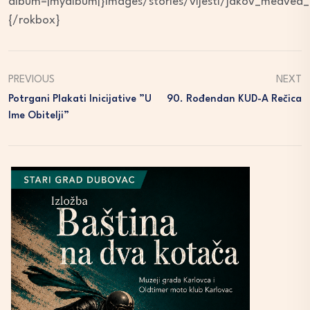
album=|myalbum|}images/stories/vijesti/jakov_medved_
{/rokbox}
PREVIOUS
NEXT
Potrgani Plakati Inicijative ”U
90. Rođendan KUD-A Rečica
Ime Obitelji”