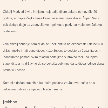
Obitelj Medved živi u Krnjaku, najstarije dijete uskoro će navršiti 20
godina, a majka Željka kaže kako neće imati više djece. Župan Vučić
pak dodaje da je sa zadovoljstvom prihvatio poziv da malenom Jakovu
bude kum.
Ova obitelj dobar je primjer da se i bez obzira na ekonomsku situaciju u
državi može imati puno djece, kaže župan, te dodaje da županija osim
jednokratne pomoći svim mladim obiteljima sustavno radi i na isplati
stipendija, a na državi je da se pokuša pobrinuti da ta djeca jednog dana
pronađu i posao.
Kum nije došao praznih ruku, osim poklona za Jakova, našlo se u
paketima i stvari za njegovu braću i sestre.
{rokbox