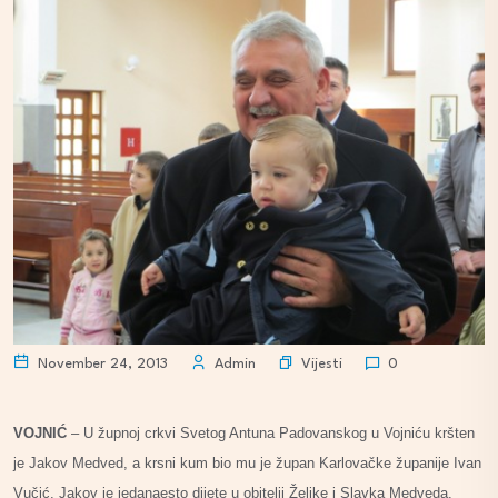
Vijesti
November 24, 2013
Admin
0
VOJNIĆ
– U župnoj crkvi Svetog Antuna Padovanskog u Vojniću kršten
je Jakov Medved, a krsni kum bio mu je župan Karlovačke županije Ivan
Vučić. Jakov je jedanaesto dijete u obitelji Željke i Slavka Medveda.