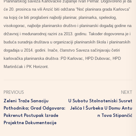
Planinarskog saveza Karlovačke županije Ivan Pernar. Dogovoreno je da
će 20. prosinca na vili Anzić biti održana “Noć planinara grada Karlovca”
na kojoj će biti proglašeni najbolji planinar, planinarka, speleolog,
visokogorac, najbolje planinarsko društvo i planinarski događaj godine na
državnoj i međunarodnoj razini za 2013. godinu. Također dogovorena je i
buduća suradnja društava u organizaciji planinarskih škola i planinarskih
događaja u 2014. godini. Inače, članstvo Saveza sačinjavaju četiri
karlovačka planinarska društva :PD Karlovac, HPD Dubovac, HPD
Martinšćak i PK Horizont.
PREVIOUS
NEXT
Zeleni Traže Sanaciju
U Subotu Stolnoteniski Susret
Pothodnika; Grad Odgovara:
Jelića I Šurbeka U Domu Antu
Pokrenut Postupak Izrade
N Tova Stipančić
Projektne Dokumentacije