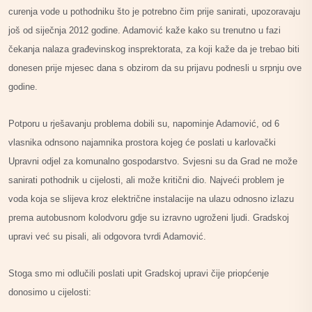
curenja vode u pothodniku što je potrebno čim prije sanirati, upozoravaju
još od siječnja 2012 godine. Adamović kaže kako su trenutno u fazi
čekanja nalaza građevinskog insprektorata, za koji kaže da je trebao biti
donesen prije mjesec dana s obzirom da su prijavu podnesli u srpnju ove
godine.
Potporu u rješavanju problema dobili su, napominje Adamović, od 6
vlasnika odnsono najamnika prostora kojeg će poslati u karlovački
Upravni odjel za komunalno gospodarstvo. Svjesni su da Grad ne može
sanirati pothodnik u cijelosti, ali može kritični dio. Najveći problem je
voda koja se slijeva kroz električne instalacije na ulazu odnosno izlazu
prema autobusnom kolodvoru gdje su izravno ugroženi ljudi. Gradskoj
upravi već su pisali, ali odgovora tvrdi Adamović.
Stoga smo mi odlučili poslati upit Gradskoj upravi čije priopćenje
donosimo u cijelosti: