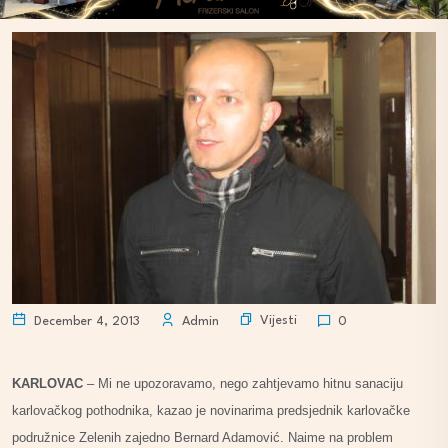
Vijesti
December 4, 2013
Admin
0
KARLOVAC
– Mi ne upozoravamo, nego zahtjevamo hitnu sanaciju
karlovačkog pothodnika, kazao je novinarima predsjednik karlovačke
podružnice Zelenih zajedno Bernard Adamović. Naime na problem