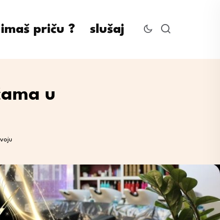
imaš priču ?
slušaj
oćama u
voju