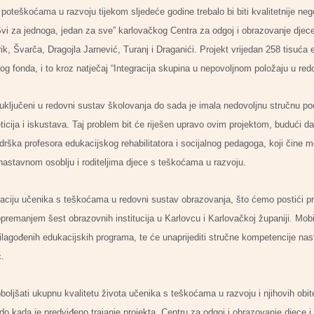
oteškoćama u razvoju tijekom sljedeće godine trebalo bi biti kvalitetnije neg
Svi za jednoga, jedan za sve” karlovačkog Centra za odgoj i obrazovanje djece 
 Švarča, Dragojla Jarnević, Turanj i Draganići. Projekt vrijedan 258 tisuća e
g fonda, i to kroz natječaj “Integracija skupina u nepovoljnom položaju u redo
uključeni u redovni sustav školovanja do sada je imala nedovoljnu stručnu p
ticija i iskustava. Taj problem bit će riješen upravo ovim projektom, budući 
drška profesora edukacijskog rehabilitatora i socijalnog pedagoga, koji čine m
enastavnom osoblju i roditeljima djece s teškoćama u razvoju.
egraciju učenika s teškoćama u redovni sustav obrazovanja, što ćemo postići 
premanjem šest obrazovnih institucija u Karlovcu i Karlovačkoj županiji. Mobiln
 prilagođenih edukacijskih programa, te će unaprijediti stručne kompetencije n
c.
boljšati ukupnu kvalitetu života učenika s teškoćama u razvoju i njihovih obitel
o kada je predviđeno trajanje projekta. Centru za odgoj i obrazovanje djece i