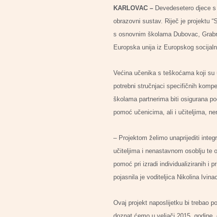
KARLOVAC –
Devedesetero djece s p
obrazovni sustav. Riječ je projektu “
s osnovnim školama Dubovac, Grabrik,
Europska unija iz Europskog socijalno
Većina učenika s teškoćama koji su 
potrebni stručnjaci specifičnih kompe
školama partnerima biti osigurana po
pomoć učenicima, ali i učiteljima, n
– Projektom želimo unaprijediti int
učiteljima i nenastavnom osoblju te o
pomoć pri izradi individualiziranih i
pojasnila je voditeljica Nikolina Ivina
Ovaj projekt naposlijetku bi trebao po
doznat ćemo u veljači 2015. godine, d