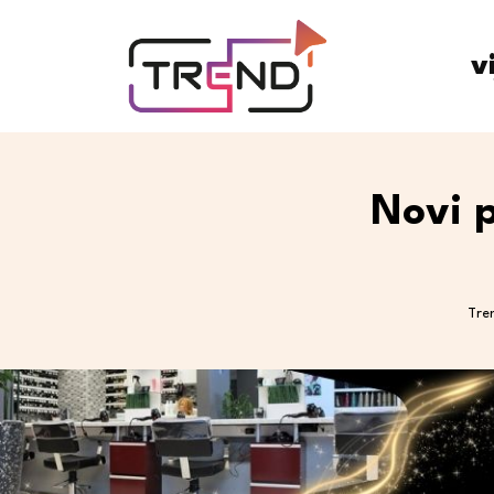
v
Novi p
Tre