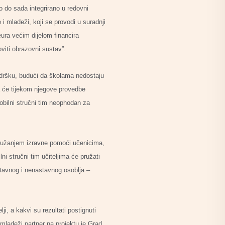
o do sada integrirano u redovni
i mladeži, koji se provodi u suradnji
ura većim dijelom financira
viti obrazovni sustav”.
odršku, budući da školama nedostaju
da će tijekom njegove provedbe
obilni stručni tim neophodan za
pružanjem izravne pomoći učenicima,
i stručni tim učiteljima će pružati
astavnog i nenastavnog osoblja –
ji, a kakvi su rezultati postignuti
 mladeži partner na projektu je Grad