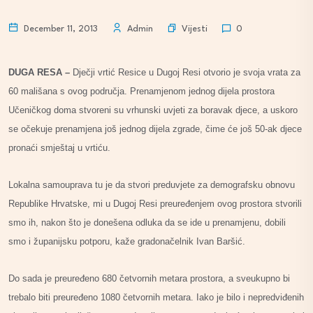
Vijesti
December 11, 2013
Admin
0
DUGA RESA –
Dječji vrtić Resice u Dugoj Resi otvorio je svoja vrata za
60 mališana s ovog područja. Prenamjenom jednog dijela prostora
Učeničkog doma stvoreni su vrhunski uvjeti za boravak djece, a uskoro
se očekuje prenamjena još jednog dijela zgrade, čime će još 50-ak djece
pronaći smještaj u vrtiću.
Lokalna samouprava tu je da stvori preduvjete za demografsku obnovu
Republike Hrvatske, mi u Dugoj Resi preuređenjem ovog prostora stvorili
smo ih, nakon što je donešena odluka da se ide u prenamjenu, dobili
smo i županijsku potporu, kaže gradonačelnik Ivan Baršić.
Do sada je preuređeno 680 četvornih metara prostora, a sveukupno bi
trebalo biti preuređeno 1080 četvornih metara. Iako je bilo i nepredviđenih