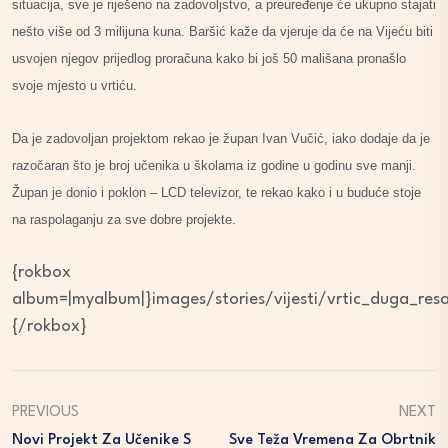
situacija, sve je riješeno na zadovoljstvo, a preuređenje će ukupno stajati
nešto više od 3 milijuna kuna. Baršić kaže da vjeruje da će na Vijeću biti
usvojen njegov prijedlog proračuna kako bi još 50 mališana pronašlo
svoje mjesto u vrtiću.
Da je zadovoljan projektom rekao je župan Ivan Vučić, iako dodaje da je
razočaran što je broj učenika u školama iz godine u godinu sve manji.
Župan je donio i poklon – LCD televizor, te rekao kako i u buduće stoje
na raspolaganju za sve dobre projekte.
{rokbox
album=|myalbum|}images/stories/vijesti/vrtic_duga_res
{/rokbox}
PREVIOUS
NEXT
Novi Projekt Za Učenike S
Sve Teža Vremena Za Obrtnik