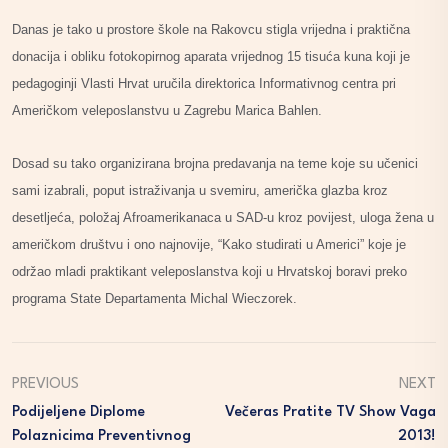
Danas je tako u prostore škole na Rakovcu stigla vrijedna i praktična
donacija i obliku fotokopirnog aparata vrijednog 15 tisuća kuna koji je
pedagoginji Vlasti Hrvat uručila direktorica Informativnog centra pri
Američkom veleposlanstvu u Zagrebu Marica Bahlen.
Dosad su tako organizirana brojna predavanja na teme koje su učenici
sami izabrali, poput istraživanja u svemiru, američka glazba kroz
desetljeća, položaj Afroamerikanaca u SAD-u kroz povijest, uloga žena u
američkom društvu i ono najnovije, “Kako studirati u Americi” koje je
održao mladi praktikant veleposlanstva koji u Hrvatskoj boravi preko
programa State Departamenta Michal Wieczorek.
PREVIOUS
NEXT
Podijeljene Diplome
Večeras Pratite TV Show Vaga
Polaznicima Preventivnog
2013!