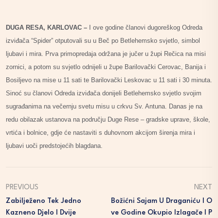
DUGA RESA, KARLOVAC –
I ove godine članovi dugoreškog Odreda
izviđača “Spider” otputovali su u Beč po Betlehemsko svjetlo, simbol
ljubavi i mira. Prva primopredaja održana je jučer u župi Rečica na misi
zornici, a potom su svjetlo odnijeli u župe Barilovački Cerovac, Banija i
Bosiljevo na mise u 11 sati te Barilovački Leskovac u 11 sati i 30 minuta.
Sinoć su članovi Odreda izviđača donijeli Betlehemsko svjetlo svojim
sugrađanima na večernju svetu misu u crkvu Sv. Antuna. Danas je na
redu obilazak ustanova na području Duge Rese – gradske uprave, škole,
vrtića i bolnice, gdje će nastaviti s duhovnom akcijom širenja mira i
ljubavi uoči predstojećih blagdana.
PREVIOUS
NEXT
Zabilježeno Tek Jedno
Božićni Sajam U Draganiću I O
Kazneno Djelo I Dvije
Ve Godine Okupio Izlagače I P