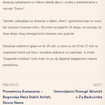
donacija namjenjena su Udruzi obitelji djece i osoba s poteškoćama u
razvoju “Sunce”.
Također, prikupljaju se donacije u odjeći, obući i igračkama koje će sutra
biti uručene Crvenom križu. Na turnir se prijavilo 16 ekipa, no na kraju se
dvije ekipe zbog nemogućnosti dolaska nisu pojavile.
Današnje utakmice igraju se do 18 sati, a sutra su od 10 do 17 sati na
rasporedu knock-out faza i revijalne utakmice za najmlađe. Iz kluba
“Dugareški mališani” kažu kako im je cilj uljepšati blagdansko vrijeme
potrebitima.
PREVIOUS
NEXT
Prometnica Komesarac –
Umirovljenici Pomogli Skloništ
Bogovolja Neće Dobiti Asfalt,
U Za Beskućnike
Novca Nema