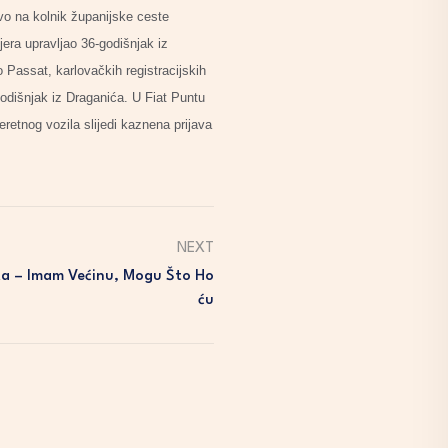
evo na kolnik županijske ceste
era upravljao 36-godišnjak iz
 Passat, karlovačkih registracijskih
godišnjak iz Draganića. U Fiat Puntu
eretnog vozila slijedi kaznena prijava
NEXT
Ista – Imam Većinu, Mogu Što Ho
Ću