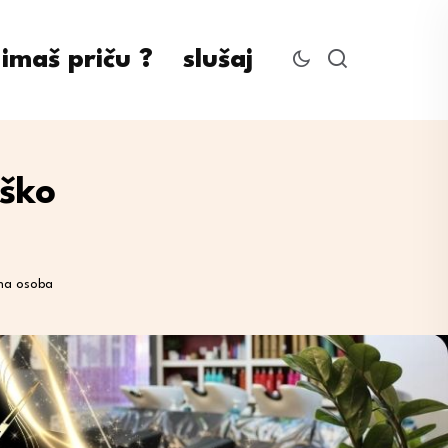
imaš priču ?
slušaj
eško
dna osoba