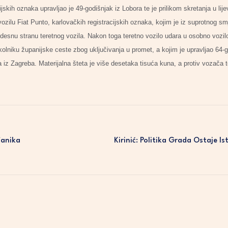
ijskih oznaka upravljao je 49-godišnjak iz Lobora te je prilikom skretanja u lij
ilu Fiat Punto, karlovačkih registracijskih oznaka, kojim je iz suprotnog smj
 desnu stranu teretnog vozila. Nakon toga teretno vozilo udara u osobno vozilo
kolniku županijske ceste zbog uključivanja u promet, a kojim je upravljao 64-
a iz Zagreba. Materijalna šteta je više desetaka tisuća kuna, a protiv vozača t
čanika
Kirinić: Politika Grada Ostaje 