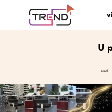
v
U p
Trend