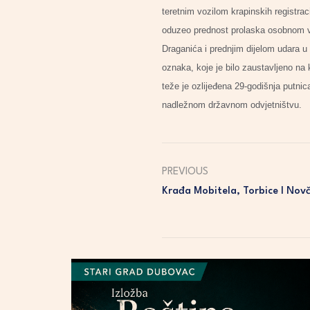
teretnim vozilom krapinskih registrac
oduzeo prednost prolaska osobnom voz
Draganića i prednjim dijelom udara u
oznaka, koje je bilo zaustavljeno na 
teže je ozlijeđena 29-godišnja putnic
nadležnom državnom odvjetništvu.
PREVIOUS
Krađa Mobitela, Torbice I Nov