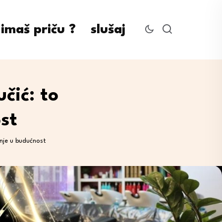
imaš priču ?
slušaj
čić: to
st
anje u budućnost