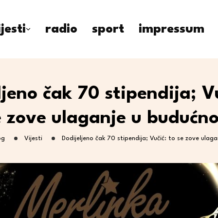
ijesti
radio
sport
impressum
ljeno čak 70 stipendija; Vu
e zove ulaganje u budućno
og
Vijesti
Dodijeljeno čak 70 stipendija; Vučić: to se zove ulag