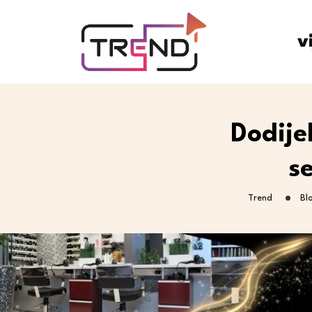
v
Dodije
s
Trend
Bl