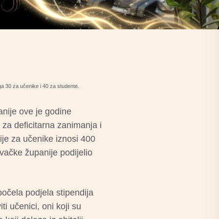
ega 30 za učenike i 40 za studente.
nije ove je godine
u za deficitarna zanimanja i
dije za učenike iznosi 400
vačke županije podijelio
očela podjela stipendija
 učenici, oni koji su