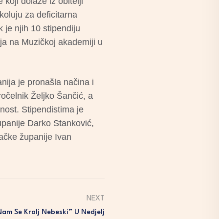
koji dolaze iz obitelji
koluju za deficitarna
je njih 10 stipendiju
nja na Muzičkoj akademiji u
nija je pronašla načina i
ročelnik Željko Šančić, a
ost. Stipendistima je
upanije Darko Stanković,
vačke županije Ivan
NEXT
Nam Se Kralj Nebeski” U Nedjelj