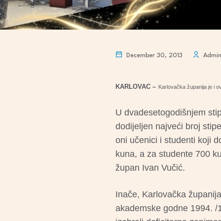
December 30, 2013
Admi
KARLOVAC –
Karlovačka županija je i ov
U dvadesetogodišnjem stip
dodijeljen najveći broj stip
oni učenici i studenti koji 
kuna, a za studente 700 ku
župan Ivan Vučić.
Inače, Karlovačka županija
akademske godne 1994. /199