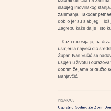
izabrali deficitarna zaniman
slabijeg imovinskog stanja. 
zanimanja. Također petnaest
dobilo jer su slabijeg ili 
Zagrebu kaže da je i sto ku
– Kažu recesija je, na drža
usmjerila najveći dio sreds
Župan Ivan Vučić se nadove
uspjeh u životu i obrazova
dobrim željama pridružio s
Banjavčić.
PREVIOUS
Uspješna Godina Za Zorin Do