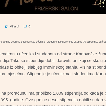
Vijesti
n
0
e godine dodijelila stipendije za učenike i studente. Dodijeljeno je ukupno 70 stipendija, od č
endiranju učenika i studenata od strane Karlovačke župa
endija.Tako su stipendije dobili daroviti, oni koji se školuj
dolaze iz obitelji slabijeg imovinskog stanja. Visina stipen
na mjesečno. Stipendije je učenicima i studentima Karlo
 na proračunu ima približno 1.009 stipendija od kada je p
5. godine. Ove godine deset stipendija dobili su daroviti