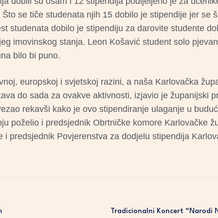
ja dobili su osam i 12 stipendija podijeljeno je za učenike 
Što se tiče studenata njih 15 dobilo je stipendije jer se š
 studenata dobilo je stipendiju za darovite studente dok 
lošijeg imovinskog stanja. Leon Košavić student solo pjeva
na bilo bi puno.
vnoj, europskoj i svjetskoj razini, a naša Karlovačka župa
tava do sada za ovakve aktivnosti, izjavio je županijski p
zao rekavši kako je ovo stipendiranje ulaganje u budućn
nju poželio i predsjednik Obrtničke komore Karlovačke ž
e i predsjednik Povjerenstva za dodjelu stipendija Karlo
m
Tradicionalni Koncert “Narodi 