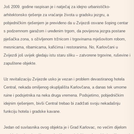
Još 2009. godine raspisan je i natječaj za idejno urbanističko-
arhitektonsko rješenje za vraćanje života u gradsku jezgru, a
pobjedničkim rješenjem je previđeno da u Zvijezdi osvane šoping centar
s podzemnom garažom i uređenim trgom, da povijesna jezgra postane
pješačka zona, s oživljenom tržnicom i trgovinama mješovitom robom,
mesnicama, ribarnicama, kafićima i restoranima. No, Karlovčani u
Zvijezdi još uvijek gledaju istu staru sliku – zatvorene trgovine, ruševine i
zapuštene objekte.
Uz revitalizaciju Zvijezde usko je vezan i problem devastiranog hotela
Central, nekada omiljenog okupljališta Karlovčana, a danas tek umorne
ruine i podsjetnika na neka druga vremena. Podsjetimo, pobjedničkim
idejnim rješenjem, bivši Central trebao bi zadržati svoju nekadašnju
funkciju hotela i gradske kavane.
Jedan od suvlasnika ovog objekta je i Grad Karlovac, no većim dijelom