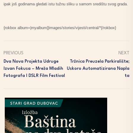
ipak još godinama gledati istu tužnu sliku u samom središtu svog grada.
{rokbox album=|myalbum|}images/stories/vijesti/central/*{/rokbox}
PREVIOUS
NEXT
Dva Nova Projekta Udruge
Tržnica Preuzela Parkiralište;
Izvan Fokusa – Mreža Mladih
Uskoro Automatizirana Napla
Fotografa I DSLR Film Festival
Ta