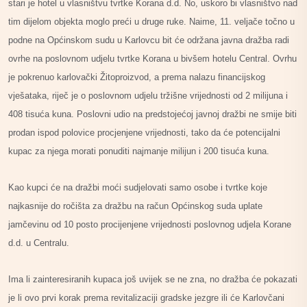
stari je hotel u vlasništvu tvrtke Korana d.d. No, uskoro bi vlasništvo nad
tim dijelom objekta moglo preći u druge ruke. Naime, 11. veljače točno u
podne na Općinskom sudu u Karlovcu bit će održana javna dražba radi
ovrhe na poslovnom udjelu tvrtke Korana u bivšem hotelu Central. Ovrhu
je pokrenuo karlovački Žitoproizvod, a prema nalazu financijskog
vješataka, riječ je o poslovnom udjelu tržišne vrijednosti od 2 milijuna i
408 tisuća kuna. Poslovni udio na predstojećoj javnoj dražbi ne smije biti
prodan ispod polovice procjenjene vrijednosti, tako da će potencijalni
kupac za njega morati ponuditi najmanje milijun i 200 tisuća kuna.
Kao kupci će na dražbi moći sudjelovati samo osobe i tvrtke koje
najkasnije do ročišta za dražbu na račun Općinskog suda uplate
jamčevinu od 10 posto procijenjene vrijednosti poslovnog udjela Korane
d.d. u Centralu.
Ima li zainteresiranih kupaca još uvijek se ne zna, no dražba će pokazati
je li ovo prvi korak prema revitalizaciji gradske jezgre ili će Karlovčani