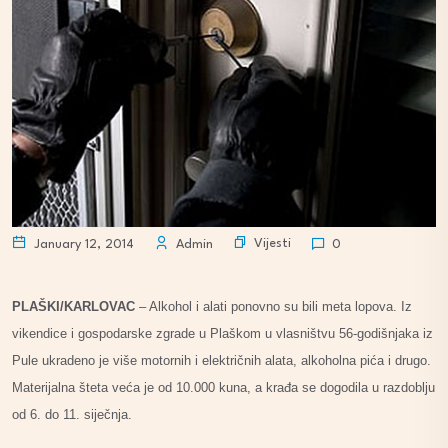
Vijesti
January 12, 2014
Admin
0
PLAŠKI/KARLOVAC
– Alkohol i alati ponovno su bili meta lopova. Iz
vikendice i gospodarske zgrade u Plaškom u vlasništvu 56-godišnjaka iz
Pule ukradeno je više motornih i električnih alata, alkoholna pića i drugo.
Materijalna šteta veća je od 10.000 kuna, a krađa se dogodila u razdoblju
od 6. do 11. siječnja.