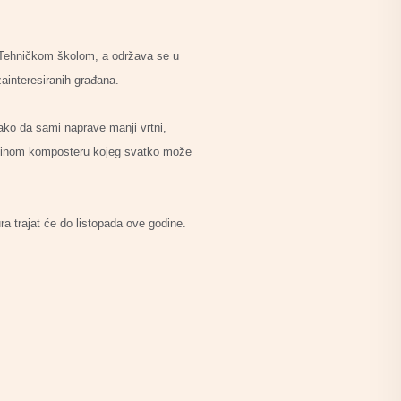
 Tehničkom školom, a održava se u
ainteresiranih građana.
ako da sami naprave manji vrtni,
eftinom komposteru kojeg svatko može
a trajat će do listopada ove godine.