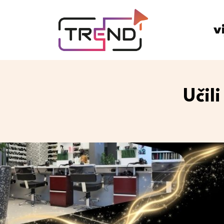
v
Učil