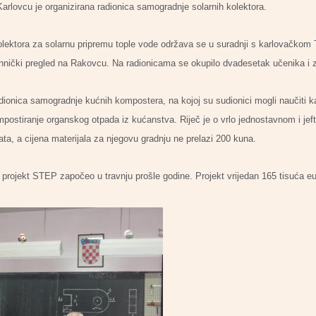
Karlovcu je organizirana radionica samogradnje solarnih kolektora.
ektora za solarnu pripremu tople vode održava se u suradnji s karlovačkom
hnički pregled na Rakovcu. Na radionicama se okupilo dvadesetak učenika i z
adionica samogradnje kućnih kompostera, na kojoj su sudionici mogli naučiti k
ostiranje organskog otpada iz kućanstva. Riječ je o vrlo jednostavnom i j
ta, a cijena materijala za njegovu gradnju ne prelazi 200 kuna.
projekt STEP započeo u travnju prošle godine. Projekt vrijedan 165 tisuća eur