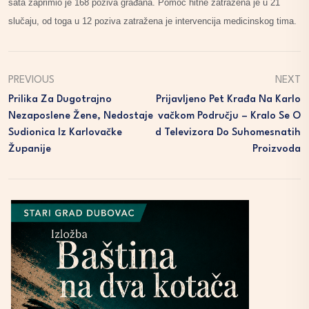
sata zaprimio je 168 poziva građana. Pomoć hitne zatražena je u 21
slučaju, od toga u 12 poziva zatražena je intervencija medicinskog tima.
PREVIOUS
NEXT
Prilika Za Dugotrajno
Prijavljeno Pet Krađa Na Karlo
Nezaposlene Žene, Nedostaje
Vačkom Području – Kralo Se O
Sudionica Iz Karlovačke
D Televizora Do Suhomesnatih
Županije
Proizvoda