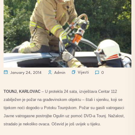
Vijesti
January 24, 2014
Admin
0
TOUNJ, KARLOVAC
– U protekla 24 sata, izvještava Centar 112
zabilježen je požar na građevinskom objektu – štali i sjeniku, koji se
tijekom noći dogodio u Potoku Tounjskom. Požar su gasili vatrogasci
Javne vatrogasne postrojbe Ogulin uz pomoć DVD-a Tounj. Nažalost,
stradalo je nekoliko ovaca. Očevid je još uvijek u tijeku.