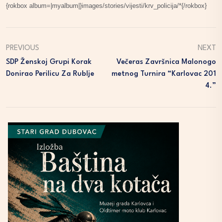
{rokbox album=|myalbum|}images/stories/vijesti/krv_policija/*{/rokbox}
PREVIOUS
NEXT
SDP Ženskoj Grupi Korak
Večeras Završnica Malonogo
Donirao Perilicu Za Rublje
Metnog Turnira “Karlovac 201
4.”