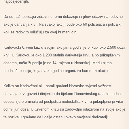
najposjećenijih.
Da su naši policajci zdravi i u formi dokazuje i njihov odaziv na redovne
akcije darivanja krvi. Na svakoj akciji bude oko 60 policajaca i policajki
koji se redovito odlučuju za ovaj humani čin.
Karlovački Crveni križ u svojim akcijama godišnje prikupi oko 2.500 doza
krvi. U Karlovcu je oko 1.200 stalnih darivatelja krvi, a po prikupljenim
dozama, naša županija je na 14. mjestu u Hrvatskoj. Među njima
prednjači policija, koja svake godine organizira barem tri akcije.
Koliko su Karlovčani ali i ostali građani Hrvatske svjesni važnosti
darivanja krvi govori i činjenica da tijekom Domovinskog rata niti jedna
osoba nije preminula od posljedica nedostatka krvi, a prikupljeno je više
od milijun doza. U Crvenom križu su zadovoljni odazivom na svoje akcije
te pozivaju građane da i dalje ostanu ovako savjesni darivatelji.