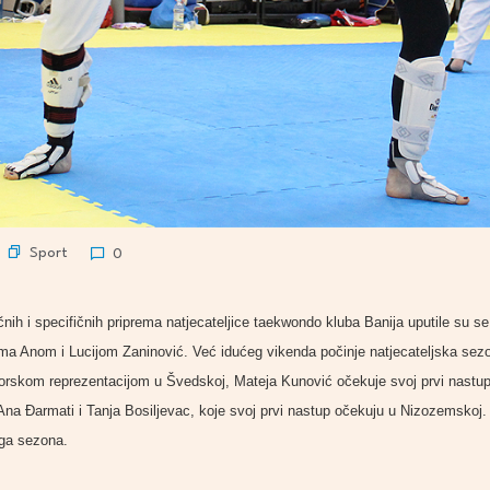
Sport
0
ih i specifičnih priprema natjecateljice taekwondo kluba Banija uputile su se 
ama Anom i Lucijom Zaninović. Već idućeg vikenda počinje natjecateljska sez
iorskom reprezentacijom u Švedskoj, Mateja Kunović očekuje svoj prvi nastup
a Đarmati i Tanja Bosiljevac, koje svoj prvi nastup očekuju u Nizozemskoj. 
uga sezona.