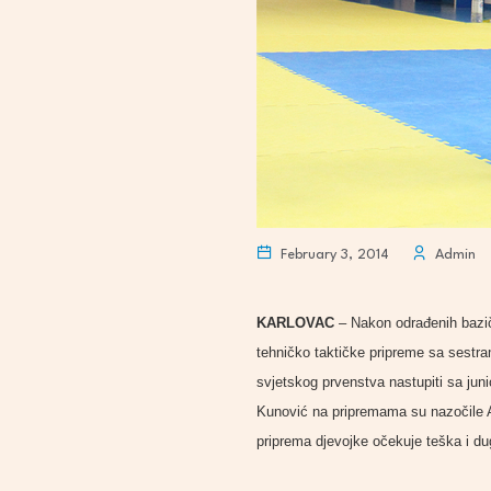
February 3, 2014
Admin
KARLOVAC
– Nakon odrađenih bazičn
tehničko taktičke pripreme sa sestr
svjetskog prvenstva nastupiti sa jun
Kunović na pripremama su nazočile An
priprema djevojke očekuje teška i d