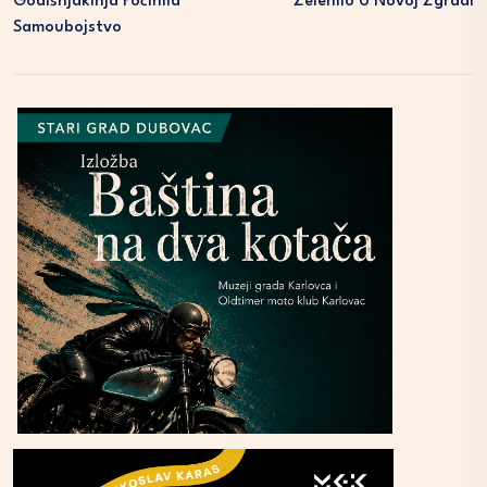
Godišnjakinja Počinila
Zelenilo U Novoj Zgradi
Samoubojstvo