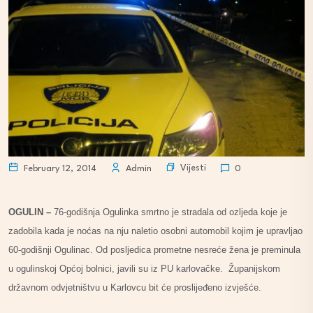
Vijesti
February 12, 2014
Admin
0
OGULIN –
76-godišnja Ogulinka smrtno je stradala od ozljeda koje je
zadobila kada je noćas na nju naletio osobni automobil kojim je upravljao
60-godišnji Ogulinac. Od posljedica prometne nesreće žena je preminula
u ogulinskoj Općoj bolnici, javili su iz PU karlovačke. Županijskom
državnom odvjetništvu u Karlovcu bit će proslijeđeno izvješće.