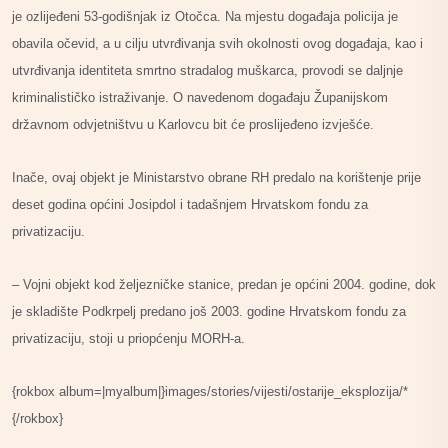
je ozlijeđeni 53-godišnjak iz Otočca. Na mjestu događaja policija je
obavila očevid, a u cilju utvrđivanja svih okolnosti ovog događaja, kao i
utvrđivanja identiteta smrtno stradalog muškarca, provodi se daljnje
kriminalističko istraživanje. O navedenom događaju Županijskom
državnom odvjetništvu u Karlovcu bit će proslijeđeno izvješće.
Inače, ovaj objekt je Ministarstvo obrane RH predalo na korištenje prije
deset godina općini Josipdol i tadašnjem Hrvatskom fondu za
privatizaciju.
– Vojni objekt kod željezničke stanice, predan je općini 2004. godine, dok
je skladište Podkrpelj predano još 2003. godine Hrvatskom fondu za
privatizaciju, stoji u priopćenju MORH-a.
{rokbox album=|myalbum|}images/stories/vijesti/ostarije_eksplozija/*
{/rokbox}