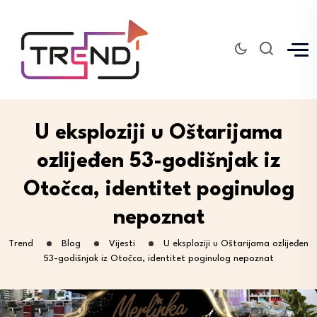
U eksploziji u Oštarijama
ozlijeđen 53-godišnjak iz
Otočca, identitet poginulog
nepoznat
Trend
Blog
Vijesti
U eksploziji u Oštarijama ozlijeđen
53-godišnjak iz Otočca, identitet poginulog nepoznat