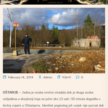
Vijesti
February 14, 2014
Admin
0
OŠTARIJE
– Jedna je osoba smrtno stradala dok je druga osoba
ozlijeđena u eksploziji koja se jučer oko 13 sati i 50 minuta dogodila u
bivšoj vojarni u Oštarijama. Identitet poginulog još uvijek nije poznat dok