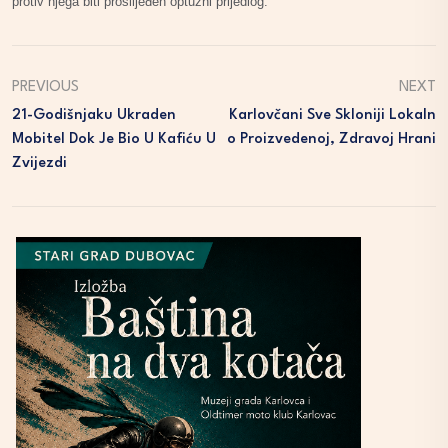
protiv njega biti proslijeđen optužni prijedlog.
PREVIOUS
NEXT
21-Godišnjaku Ukraden
Karlovčani Sve Skloniji Lokaln
Mobitel Dok Je Bio U Kafiću U
O Proizvedenoj, Zdravoj Hrani
Zvijezdi