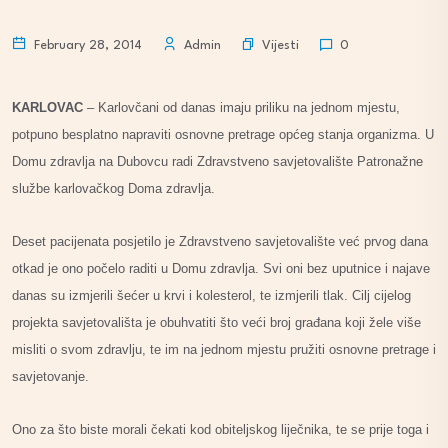
Vijesti
February 28, 2014
Admin
0
KARLOVAC
– Karlovčani od danas imaju priliku na jednom mjestu,
potpuno besplatno napraviti osnovne pretrage općeg stanja organizma. U
Domu zdravlja na Dubovcu radi Zdravstveno savjetovalište Patronažne
službe karlovačkog Doma zdravlja.
Deset pacijenata posjetilo je Zdravstveno savjetovalište već prvog dana
otkad je ono počelo raditi u Domu zdravlja. Svi oni bez uputnice i najave
danas su izmjerili šećer u krvi i kolesterol, te izmjerili tlak. Cilj cijelog
projekta savjetovališta je obuhvatiti što veći broj građana koji žele više
misliti o svom zdravlju, te im na jednom mjestu pružiti osnovne pretrage i
savjetovanje.
Ono za što biste morali čekati kod obiteljskog liječnika, te se prije toga i