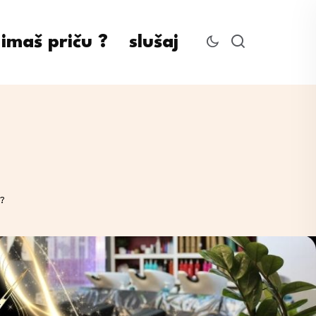
imaš priču ?
slušaj
i?