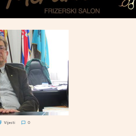
Vijesti
0