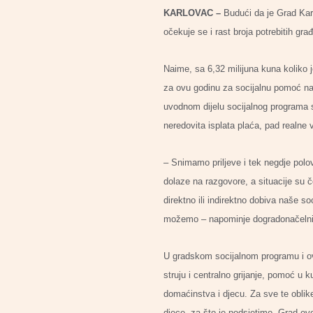
KARLOVAC –
Budući da je Grad Karl
očekuje se i rast broja potrebitih gr
Naime, sa 6,32 milijuna kuna koliko 
za ovu godinu za socijalnu pomoć na
uvodnom dijelu socijalnog programa st
neredovita isplata plaća, pad realne 
– Snimamo priljeve i tek negdje polov
dolaze na razgovore, a situacije su č
direktno ili indirektno dobiva naše 
možemo – napominje dogradonačelni
U gradskom socijalnom programu i ove
struju i centralno grijanje, pomoć u
domaćinstva i djecu. Za sve te oblike
djece, za što je podsjetimo, Grad ov