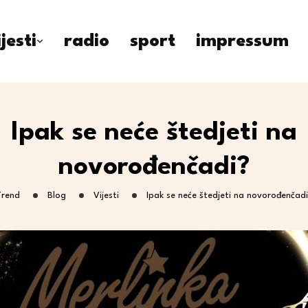
ijesti
radio
sport
impressum
Ipak se neće štedjeti na
novorođenčadi?
Trend
Blog
Vijesti
Ipak se neće štedjeti na novorođenčad