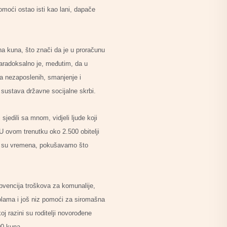
omoći ostao isti kao lani, dapače
na kuna, što znači da je u proračunu
aradoksalno je, međutim, da u
ja nezaposlenih, smanjenje i
 sustava državne socijalne skrbi.
jedili sa mnom, vidjeli ljude koji
 U ovom trenutku oko 2.500 obitelji
ška su vremena, pokušavamo što
ubvencija troškova za komunalije,
kolama i još niz pomoći za siromašna
j razini su roditelji novorođene
00 kuna.