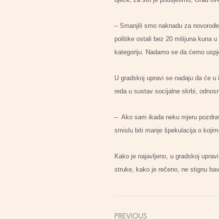
– Smanjili smo naknadu za novorođenč
politike ostali bez 20 milijuna kuna 
kategoriju. Nadamo se da ćemo uspjet
U gradskoj upravi se nadaju da će u 
reda u sustav socijalne skrbi, odnosn
– Ako sam ikada neku mjeru pozdravlj
smislu biti manje špekulacija o koji
Kako je najavljeno, u gradskoj upravi 
struke, kako je rečeno, ne stignu bav
PREVIOUS