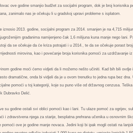
ovac ove godine smanjio budžet za socijalni program, dok je broj korisnika p
ađana, zanimalo nas je očekuju li u gradskoj upravi probleme s isplatom.
je iznosio 2013. godine, socijalni program za 2014. smanjen je na 4,715 miliju
jugroženijim građanima namijenjeno čak 1,6 milijuna kuna manje nego lani. P
oji da se očekuje da će kriza potrajati i u 2014., te da se očekuje porast bro
vrijednosti mirovina, kao i povećanje broja korisnika pomoći za uzdržavanje iz
inom godine moći ćemo vidjeti da li možemo nešto učiniti. Kad bih bili ovdje i s
esto dramatične, onda bi vidjeli da je u ovom trenutku to jedna rupa bez dna.
socijalne pomoći u toj kategoriji, koje su puno više od državnog cenzusa. Te
k Dubravko Delić.
 su godine ostali svi oblici pomoći kao i lani. Tu ulaze pomoć za ogrijev, s
 kući i zdravstvena njega za starije, besplatna prehrana učenika u osnovnim š
 pomoći ove je godine manje novaca. Jedini koji bi ipak mogli ostati na lanjsko
e godine prvotno odlučio izdvajati 1.000 kuna po djetetu, umjesto lanjskih 1.5