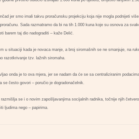
ad jer smo imali takvu proračunsku projekciju koja nije mogla podnijeti više
u proračunu. Sada razmatramo da bi na tih 1.000 kuna koje su osnova za svako 
i barem taj dio nadograditi – kaže Delić.
im u situaciji kada je novaca manje, a broj siromašnih se ne smanjuje, na ru
o razotkrivanje tzv. lažnih siromaha.
ao onda je to ova mjera, jer se nadam da će se sa centraliziranim podacima si
ma se često govori – poručio je dogradonačelnik.
razmišlja se i o novim zapošljavanjima socijalnih radnika, točnije njih četvero
iti ljudima nego – papirima.