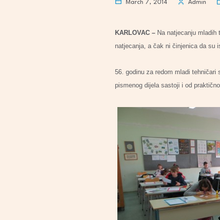
March 7, 2014
Admin
KARLOVAC –
Na natjecanju mladih 
natjecanja, a čak ni činjenica da su 
56. godinu za redom mladi tehničari s
pismenog dijela sastoji i od praktičn