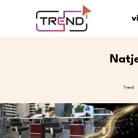
v
Natj
Trend