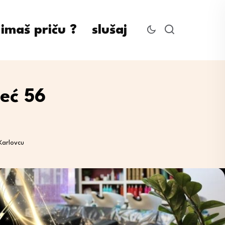
imaš priču ?
slušaj
eć 56
Karlovcu