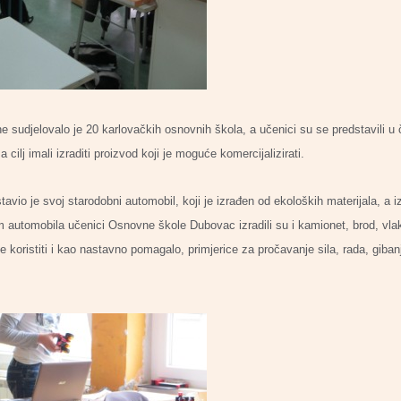
sudjelovalo je 20 karlovačkih osnovnih škola, a učenici su se predstavili u ča
cilj imali izraditi proizvod koji je moguće komercijalizirati.
avio je svoj starodobni automobil, koji je
izrađen od ekoloških materijala, a 
m automobila učenici Osnovne škole Dubovac izradili su i kamionet, brod, vlak
 koristiti i kao nastavno pomagalo, primjerice za pročavanje sila, rada, gibanj