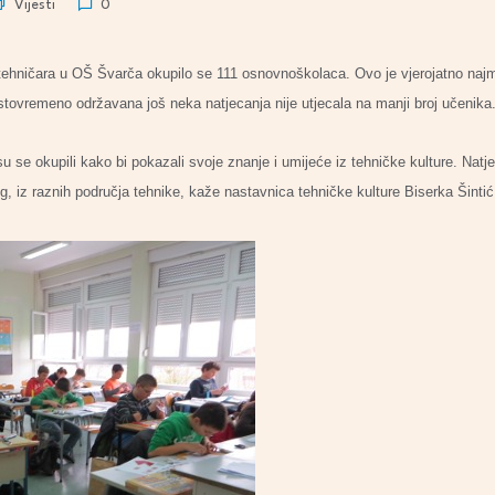
Vijesti
0
tehničara u OŠ Švarča okupilo se 111 osnovnoškolaca. Ovo je vjerojatno najm
istovremeno održavana još neka natjecanja nije utjecala na manji broj učenika
u se okupili kako bi pokazali svoje znanje i umijeće iz tehničke kulture. Natje
og, iz raznih područja tehnike, kaže nastavnica tehničke kulture Biserka Šintić