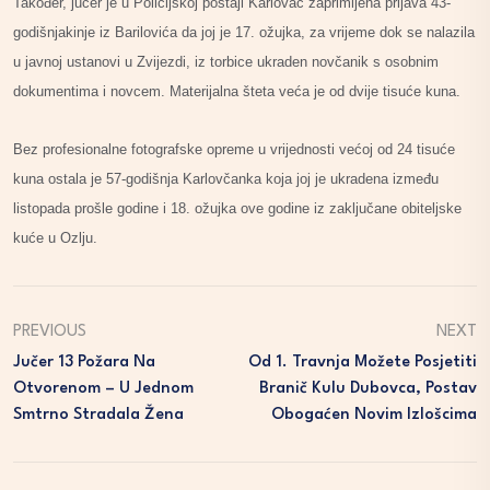
Također, jučer je u Policijskoj postaji Karlovac zaprimljena prijava 43-
godišnjakinje iz Barilovića da joj je 17. ožujka, za vrijeme dok se nalazila
u javnoj ustanovi u Zvijezdi, iz torbice ukraden novčanik s osobnim
dokumentima i novcem. Materijalna šteta veća je od dvije tisuće kuna.
Bez profesionalne fotografske opreme u vrijednosti većoj od 24 tisuće
kuna ostala je 57-godišnja Karlovčanka koja joj je ukradena između
listopada prošle godine i 18. ožujka ove godine iz zaključane obiteljske
kuće u Ozlju.
PREVIOUS
NEXT
Jučer 13 Požara Na
Od 1. Travnja Možete Posjetiti
Otvorenom – U Jednom
Branič Kulu Dubovca, Postav
Smtrno Stradala Žena
Obogaćen Novim Izlošcima