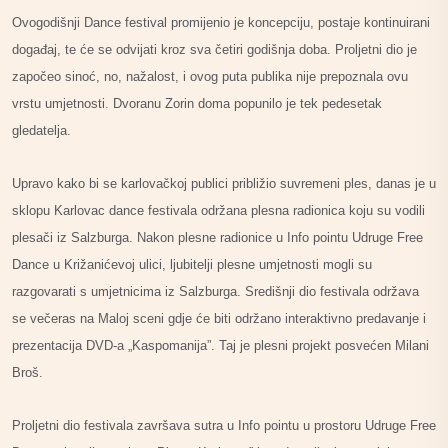
Ovogodišnji Dance festival promijenio je koncepciju, postaje kontinuirani
događaj, te će se odvijati kroz sva četiri godišnja doba. Proljetni dio je
započeo sinoć, no, nažalost, i ovog puta publika nije prepoznala ovu
vrstu umjetnosti. Dvoranu Zorin doma popunilo je tek pedesetak
gledatelja.
Upravo kako bi se karlovačkoj publici približio suvremeni ples, danas je u
sklopu Karlovac dance festivala održana plesna radionica koju su vodili
plesači iz Salzburga. Nakon plesne radionice u Info pointu Udruge Free
Dance u Križanićevoj ulici, ljubitelji plesne umjetnosti mogli su
razgovarati s umjetnicima iz Salzburga. Središnji dio festivala održava
se večeras na Maloj sceni gdje će biti održano interaktivno predavanje i
prezentacija DVD-a „Kaspomanija”. Taj je plesni projekt posvećen Milani
Broš.
Proljetni dio festivala završava sutra u Info pointu u prostoru Udruge Free