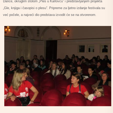
Dance, okruglim stolom „Ples u Karlovcu” i predstavljanjem projekta
„Gle, knjiga i časopisi o plesu”. Pripreme za ljetno izdanje festivala su
već počele, a najveći dio predstava izvodit će se na otvorenom.