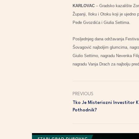
KARLOVAC
– Gradsko kazalište Zori
Županji, Iloku i Otoku koji je ujedno
Peđe Gvozdića i Giulia Settima.
Posljednjeg dana održavanja Festival
Šovagović najboljim glumcima, nagra
Giulio Settimo, nagradu Nevenka Fili
nagradu Vanja Drach za najbolju preds
PREVIOUS
Tko Je Misteriozni Investitor K
Pothodnik?