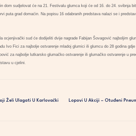
n dom sudjelovat će na 21. Festivalu glumca koji će od 16. do 24. svibnja b
 prvi puta grad domaćin. Na popisu 16 odabranih predstava nalazi se i predsta
a ocjenjivački sud će dodijeliti dvije nagrade Fabijan Šovagović najboljim gl
du Ivo Fici za najbolje ostvarenje mladoj glumici ili glumcu do 28 godina gd
pović za najbolje lutkarsko glumačko ostvarenje ili glumačko ostvarenje u pr
tavu u cjelini.
oji Želi Ulagati U Karlovački
Lopovi U Akciji – Otuđeni Pneum