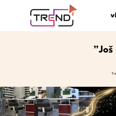
v
”Još 
Tr