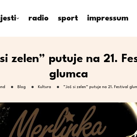
ijesti
radio
sport
impressum
si zelen” putuje na 21. Fe
glumca
end
Blog
Kultura
”Još si zelen” putuje na 21. Festival gl