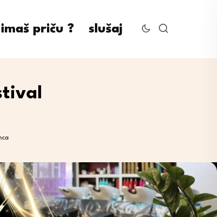
imaš priču ?
slušaj
stival
umca