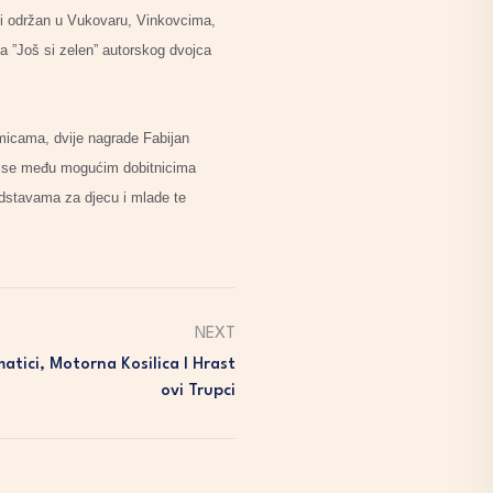
iti održan u Vukovaru, Vinkovcima,
va ”Još si zelen” autorskog dvojca
umicama, dvije nagrade Fabijan
je se među mogućim dobitnicima
edstavama za djecu i mlade te
NEXT
atici, Motorna Kosilica I Hrast
Ovi Trupci