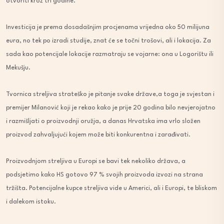
otvoriti kroz tri godine.
Investicija je prema dosadašnjim procjenama vrijedna oko 50 milijuna
eura, no tek po izradi studije, znat će se točni trošovi, ali i lokacija. Za
sada kao potencijale lokacije razmatraju se vojarne: ona u Logorištu ili
Mekušju.
Tvornica streljiva strateško je pitanje svake države,a toga je svjestan i
premijer Milanović koji je rekao kako je prije 20 godina bilo nevjerojatno
i razmišljati o proizvodnji oružja, a danas Hrvatska ima vrlo složen
proizvod zahvaljujući kojem može biti konkurentna i zarađivati.
Proizvodnjom streljiva u Europi se bavi tek nekoliko država, a
podsjetimo kako HS gotovo 97 % svojih proizvoda izvozi na strana
tržišta. Potencijalne kupce streljiva vide u Americi, ali i Europi, te bliskom
i dalekom istoku.