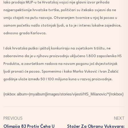
Iako prodaja MUP-u te Hrvatskoj vojsci nije glavni izvor prihoda
najperspektivnije hrvatske tvrtke, političari su itekako svjesni da ne
smiju stajati na putu razvoja.
Otvaranjem tvornice u njoj bi posao u
samom početku našlo stotinjak ljudi, a to je i interes lokalne zajednice,
odnosno grada Karlovca.
I dok hrvatska puška i pištolj konkuriraju na svjetskom tržištu, ne
zaboravimo da je u njihovu proizvodnju uključeno 1.800 zaposlenika HS
Produkta, a završetkom radova na novom pogonu još dvjestotinjak
ljudi pronaći će posao. Spomenimo i kako Marko Vuković i Ivan Žabčić
godišnje ulože između 50 I 100 milijuna kuna u razvoj proizvodnje.
{rokbox album=|myalbum|}images/stories/vijesti/HS_Milanovic/*{/rokbox}
PREVIOUS
NEXT
Olimpija 83 Protiv Čeha U
Stožer Za Obranu Vukovara: