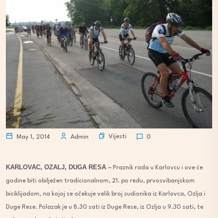
Vijesti
May 1, 2014
Admin
0
KARLOVAC, OZALJ, DUGA RESA –
Praznik rada u Karlovcu i ove će
godine biti obilježen tradicionalnom, 21. po redu, prvosvibanjskom
biciklijadom, na kojoj se očekuje velik broj sudionika iz Karlovca, Ozlja i
Duge Rese. Polazak je u 8.30 sati iz Duge Rese, iz Ozlja u 9.30 sati, te