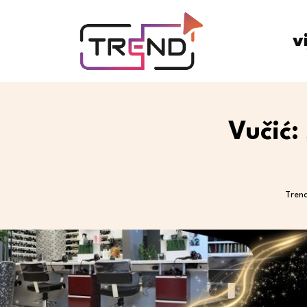
v
Vučić:
Tren