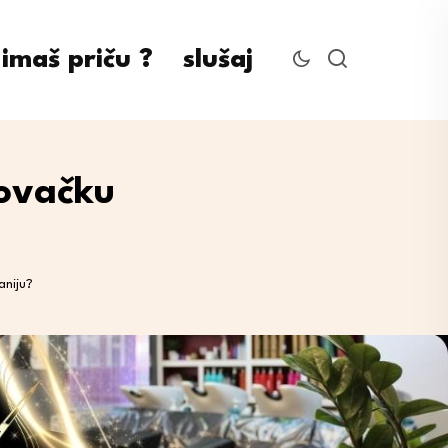
imaš priču ?
slušaj
lovačku
aniju?