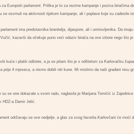
za Europski parlament. Prilika je to za rezime kampanje i poziva biračima da 
 se osvrnuli na aktivnosti tijekom kampanje, ali i poplave koje su zadesile i
arlament ima predstavnika branitelja, dijaspore, ali i umirovljenika. Da imaju n
 Vučić, kazavši da očekuje puno veći odaziv birača na ove izbore nego što je 
ti kuće i platiti odštete, a ja se pitam što je s odštetom za Karlovačku župani
la prije 4 mjeseca, a nismo dobili niti kune. Mi mislimo da naši građani nisu g
ve su se one dokazale u svom radu, naglasila je Marijana Tomičić iz Zajednic
ik HDZ-a Damir Jelić.
ment održavaju se ove nedjelje, a glas za svog favorita Karlovčani će moći d