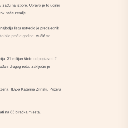
izađu na izbore. Upravo je to učinio
stok naše zemlje.
ajbolju listu ustvrdio je predsjednik
to bilo prošle godine. Vučić se
ju. 31 milijun štete od poplave i 2
rađani drugog reda, zaključio je
e žena HDZ-a Katarina Zrinski. Pozivu
ati na 83 biračka mjesta.