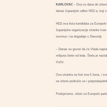
KARLOVAC
– Dva su dana do izbora 
danas županijski odbor HDZ-a, koji su
HDZ-ova lista kandidata za Europski p
županijske organizacije stranke Ivan
osvrnuo i na događaje u Slavoniji.
– Danas se govori da će Vlada napravi
milijuna štete od leda. Šteta je nasta
Vučić.
Ova stranka na listi ima 5 žena, i s
na izbore pridružio se i potpredsjedn
Podsjećamo, izbori za Europski parla