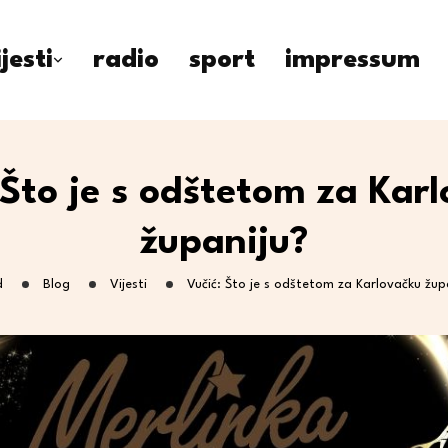
ijesti
radio
sport
impressum
 Što je s odštetom za Kar
županiju?
d
Blog
Vijesti
Vučić: Što je s odštetom za Karlovačku žup