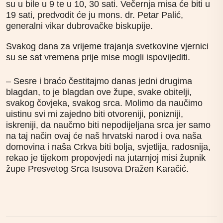
su u bile u 9 te u 10, 30 sati. Večernja misa će biti u
19 sati, predvodit će ju mons. dr. Petar Palić,
generalni vikar dubrovačke biskupije.
Svakog
dana za vrijeme trajanja svetkovine
vjernici
su
se sat vremena prije mise mog
li
ispovijediti.
– Sesre i braćo čestitajmo danas jedni drugima
blagdan, to je blagdan ove župe, svake obitelji,
svakog čovjeka, svakog srca. Molimo da naučimo
uistinu svi mi zajedno biti otvoreniji, ponizniji,
iskreniji, da naučmo biti nepodijeljana srca jer samo
na taj način ovaj će naš hrvatski narod i ova naša
domovina i naša Crkva biti bolja, svjetlija, radosnija,
rekao
je
tijekom propovjedi na jutarnjoj misi
župnik
župe Presvetog Srca Isusova Dražen Karačić.