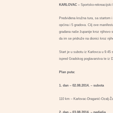
KARLOVAC –
Sportsko-rekreacijski 
Predviđena kružna tura, sa startom i
općina i 5 gradova. Cilj ove manifesta
građana naše županije kroz njihovo su
da im se pridruže na dionici kroz njih
Start je u subotu iz Karlovca u 9.45 
ispred Gradskog poglavarstva te iz D
Plan puta:
1. dan – 02.08.2014. – subota
110 km – Karlovac-Draganić-Ozalj-Žak
2. dan – 03.08.2014. – nedjelja