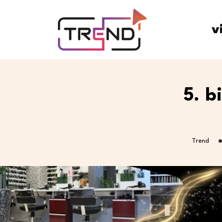
v
5. b
Trend