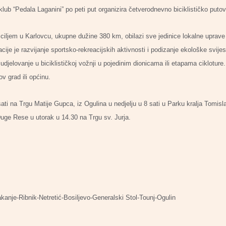
klub “Pedala Laganini” po peti put organizira četverodnevno biciklističko pu
 ciljem u Karlovcu, ukupne dužine 380 km, obilazi sve jedinice lokalne uprave
cije je razvijanje sportsko-rekreacijskih aktivnosti i podizanje ekološke svijes
djelovanje u biciklističkoj vožnji u pojedinim dionicama ili etapama cikloture.
ov grad ili općinu.
sati na Trgu Matije Gupca, iz Ogulina u nedjelju u 8 sati u Parku kralja Tomisl
uge Rese u utorak u 14.30 na Trgu sv. Jurja.
anje-Ribnik-Netretić-Bosiljevo-Generalski Stol-Tounj-Ogulin