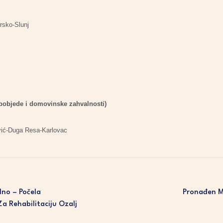
rsko-Slunj
 pobjede i domovinske zahvalnosti)
ović-Duga Resa-Karlovac
lno – Počela
Pronađen M
Za Rehabilitaciju Ozalj