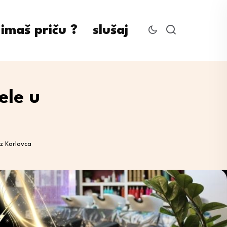
imaš priču ?
slušaj
ele u
iz Karlovca