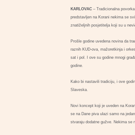
KARLOVAC
– Tradicionalna povorka,
predstavljen na Korani nekima se svi
znatiželjnih posjetitelja koji su u n
Prošle godine uvedena novina da trad
raznih KUD-ova, mažoretkinja i orkes
sat i pol. I ove su godine mnogi građa
godine.
Kako bi nastavili tradiciju, i ove go
Slaveska.
Novi koncept koji je uveden na Korani
se na Dane piva ulazi samo na jedan
stvaraju dodatne gužve. Nekima se ni