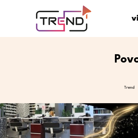
v
Povo
Trend