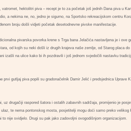
 vatromet, hektolitri piva – recept je to za početak još jednih Dana piva u Kar
dio, a nekima ne, no, jedno je sigurno, na Sportsko rekreacijskom centru Kor
eviđenom broju došli vidjeti početak desetodnevne pivske manifestacije.
icionalna pivarska povorka krene s Trga bana Jelačića nastavljena je i ove 
tara, od kojih su neki došli iz drugih krajeva naše zemlje, od Starog placa do
ni izašli na ulice kako bi ih pozdravili i još jednom svjedočili nastavku tradic
dine prvi gutljaj piva popili su gradonačelnik Damir Jelić i predsjednica Uprav
, uz drugačiji raspored šatora i ostalih zabavnih sadržaja, promijenio je posjet
 ulaz, te nema pontonskog mosta, posjetitelji mogu doći samo preko veliko
 to nije svidjelo. Drugi su pak jako zadovoljni ovogodišnjom organizacijom.