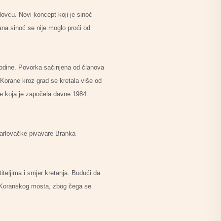
lovcu. Novi koncept koji je sinoć
ana sinoć se nije moglo proći od
godine. Povorka sačinjena od članova
 Korane kroz grad se kretala više od
ije koja je započela davne 1984.
e Karlovačke pivavare Branka
iteljima i smjer kretanja. Budući da
g Koranskog mosta, zbog čega se