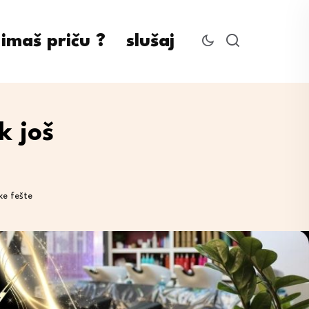
imaš priču ?
slušaj
k još
ke fešte