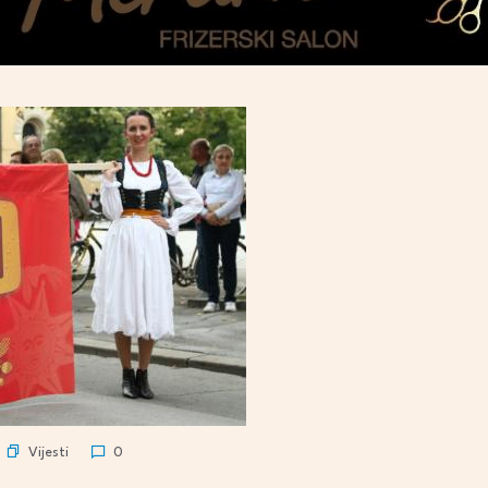
Vijesti
0