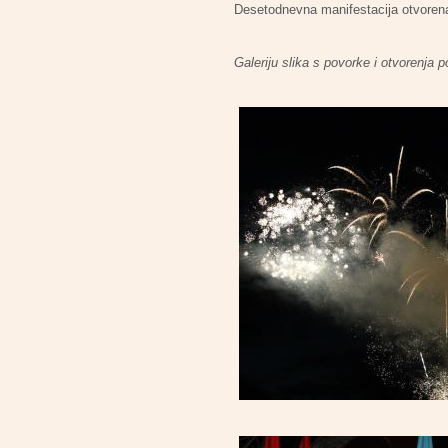
Desetodnevna manifestacija otvoren
Galeriju slika s povorke i otvorenja p