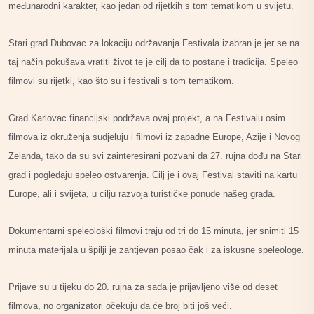
međunarodni karakter, kao jedan od rijetkih s tom tematikom u svijetu.
Stari grad Dubovac za lokaciju održavanja Festivala izabran je jer se na
taj način pokušava vratiti život te je cilj da to postane i tradicija. Speleo
filmovi su rijetki, kao što su i festivali s tom tematikom.
Grad Karlovac financijski podržava ovaj projekt, a na Festivalu osim
filmova iz okruženja sudjeluju i filmovi iz zapadne Europe, Azije i Novog
Zelanda, tako da su svi zainteresirani pozvani da 27. rujna dođu na Stari
grad i pogledaju speleo ostvarenja. Cilj je i ovaj Festival staviti na kartu
Europe, ali i svijeta, u cilju razvoja turističke ponude našeg grada.
Dokumentarni speleološki filmovi traju od tri do 15 minuta, jer snimiti 15
minuta materijala u špilji je zahtjevan posao čak i za iskusne speleologe.
Prijave su u tijeku do 20. rujna za sada je prijavljeno više od deset
filmova, no organizatori očekuju da će broj biti još veći.