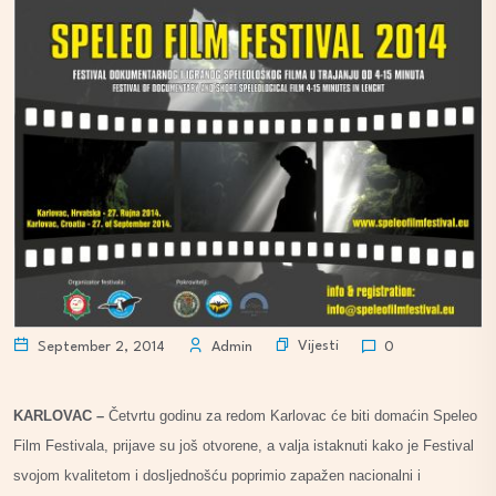
Vijesti
September 2, 2014
Admin
0
KARLOVAC –
Četvrtu godinu za redom Karlovac će biti domaćin Speleo
Film Festivala, prijave su još otvorene, a valja istaknuti kako je Festival
svojom kvalitetom i dosljednošću poprimio zapažen nacionalni i