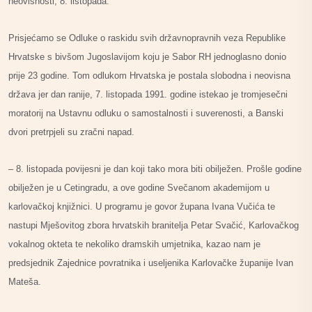
neovisnosti, 8. listopada.
Prisjećamo se Odluke o raskidu svih državnopravnih veza Republike
Hrvatske s bivšom Jugoslavijom koju je Sabor RH jednoglasno donio
prije 23 godine. Tom odlukom Hrvatska je postala slobodna i neovisna
država jer dan ranije, 7. listopada 1991. godine istekao je tromjesečni
moratorij na Ustavnu odluku o samostalnosti i suverenosti, a Banski
dvori pretrpjeli su zračni napad.
– 8. listopada povijesni je dan koji tako mora biti obilježen. Prošle godine
obilježen je u Cetingradu, a ove godine Svečanom akademijom u
karlovačkoj knjižnici. U programu je govor župana Ivana Vučića te
nastupi Mješovitog zbora hrvatskih branitelja Petar Svačić, Karlovačkog
vokalnog okteta te nekoliko dramskih umjetnika, kazao nam je
predsjednik Zajednice povratnika i useljenika Karlovačke županije Ivan
Mateša.