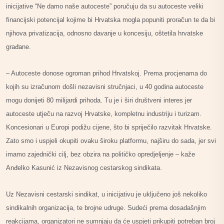
inicijative “Ne damo naše autoceste” poručuju da su autoceste veliki
financijski potencijal kojime bi Hrvatska mogla popuniti proračun te da bi
njihova privatizacija, odnosno davanje u koncesiju, oštetila hrvatske
građane.
– Autoceste donose ogroman prihod Hrvatskoj. Prema procjenama do
kojih su izračunom došli nezavisni stručnjaci, u 40 godina autoceste
mogu donijeti 80 milijardi prihoda. Tu je i širi društveni interes jer
autoceste utječu na razvoj Hrvatske, kompletnu industriju i turizam.
Koncesionari u Europi podižu cijene, što bi spriječilo razvitak Hrvatske.
Zato smo i uspjeli okupiti ovaku široku platformu, najširu do sada, jer svi
imamo zajednički cilj, bez obzira na političko opredjeljenje – kaže
Anđelko Kasunić iz Nezavisnog cestarskog sindikata.
Uz Nezavisni cestarski sindikat, u inicijativu je uključeno još nekoliko
sindikalnih organizacija, te brojne udruge.
Sudeći prema dosadašnjim
reakcijama, organizatori ne sumnjaju da će uspjeti prikupiti potreban broj