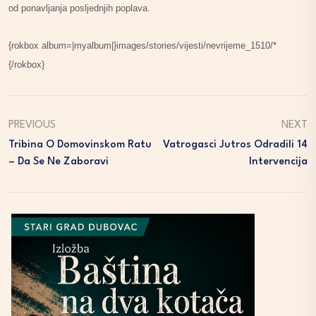
od ponavljanja posljednjih poplava.
{rokbox album=|myalbum|}images/stories/vijesti/nevrijeme_1510/*
{/rokbox}
PREVIOUS
NEXT
Tribina O Domovinskom Ratu
Vatrogasci Jutros Odradili 14
– Da Se Ne Zaboravi
Intervencija