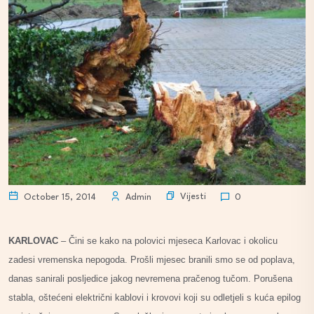
Vijesti
October 15, 2014
Admin
0
KARLOVAC
– Čini se kako na polovici mjeseca Karlovac i okolicu
zadesi vremenska nepogoda. Prošli mjesec branili smo se od poplava,
danas sanirali posljedice jakog nevremena pračenog tučom. Porušena
stabla, oštećeni električni kablovi i krovovi koji su odletjeli s kuća epilog