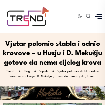
Vjetar polomio stabla i odnio
krovove – u Husju i D. Mekušju
gotovo da nema cijelog krova
Trend
Blog
Vijesti
Vjetar polomio stabla i odnio
krovove – u Husju i D. Mekušju gotovo da nema cijelog krova