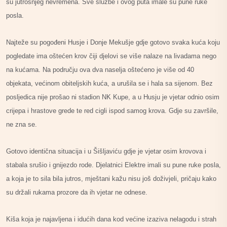
su jutrošnjeg nevremena. Sve službe i ovog puta imale su pune ruke
posla.
Najteže su pogođeni Husje i Donje Mekušje gdje gotovo svaka kuća koju
pogledate ima oštećen krov čiji djelovi se više nalaze na livadama nego
na kućama. Na području ova dva naselja oštećeno je više od 40
objekata, većinom obiteljskih kuća, a urušila se i hala sa sijenom. Bez
posljedica nije prošao ni stadion NK Kupe, a u Husju je vjetar odnio osim
crijepa i hrastove grede te red cigli ispod samog krova. Gdje su završile,
ne zna se.
Gotovo identična situacija i u Šišljaviću gdje je vjetar osim krovova i
stabala srušio i gnijezdo rode. Djelatnici Elektre imali su pune ruke posla,
a koja je to sila bila jutros, mještani kažu nisu još doživjeli, pričaju kako
su držali rukama prozore da ih vjetar ne odnese.
Kiša koja je najavljena i idućih dana kod većine izaziva nelagodu i strah