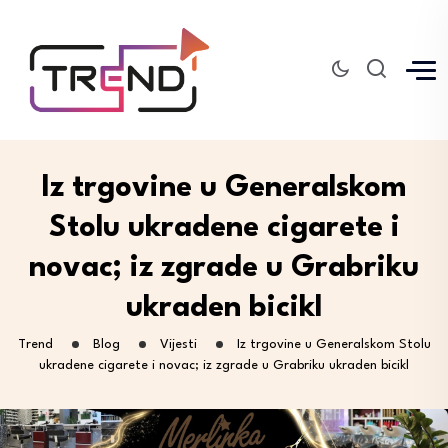
Iz trgovine u Generalskom
Stolu ukradene cigarete i
novac; iz zgrade u Grabriku
ukraden bicikl
Trend
Blog
Vijesti
Iz trgovine u Generalskom Stolu
ukradene cigarete i novac; iz zgrade u Grabriku ukraden bicikl