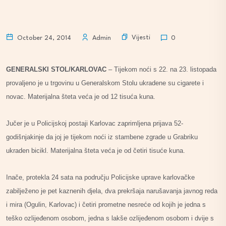
Vijesti
October 24, 2014
Admin
0
GENERALSKI STOL/KARLOVAC
– Tijekom noći s 22. na 23. listopada
provaljeno je u trgovinu u Generalskom Stolu ukradene su cigarete i
novac. Materijalna šteta veća je od 12 tisuća kuna.
Jučer je u Policijskoj postaji Karlovac zaprimljena prijava 52-
godišnjakinje da joj je tijekom noći iz stambene zgrade u Grabriku
ukraden bicikl. Materijalna šteta veća je od četiri tisuće kuna.
Inače, protekla 24 sata na području Policijske uprave karlovačke
zabilježeno je pet kaznenih djela, dva prekršaja narušavanja javnog reda
i mira (Ogulin, Karlovac) i četiri prometne nesreće od kojih je jedna s
teško ozlijeđenom osobom, jedna s lakše ozlijeđenom osobom i dvije s