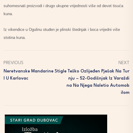
suhomesnati proizvodi i drugo ukupne vrijednosti više od devet tisuća
kuna.
Iz vikendice u Ogulinu otuđen je plinski štednjak i boca vrijedni više
stotina kuna.
PREVIOUS
NEXT
Neretvanske Mandarine Stigle
Teško Ozlijeđen Pješak Na Tur
I U Karlovac
Nju – 52-Godišnjak Iz Varaždi
Na Na Njega Naletio Automob
Ilom