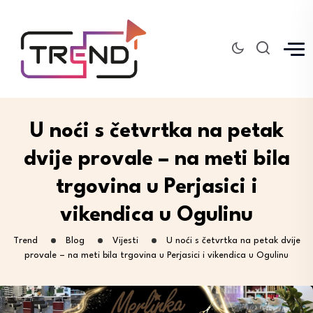
U noći s četvrtka na petak
dvije provale – na meti bila
trgovina u Perjasici i
vikendica u Ogulinu
Trend
Blog
Vijesti
U noći s četvrtka na petak dvije
provale – na meti bila trgovina u Perjasici i vikendica u Ogulinu