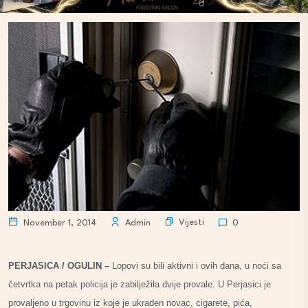
Vijesti
November 1, 2014
Admin
0
PERJASICA / OGULIN –
Lopovi su bili aktivni i ovih dana, u noći sa
četvrtka na petak policija je zabilježila dvije provale. U Perjasici je
provaljeno u trgovinu iz koje je ukraden novac, cigarete, pića,