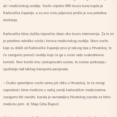
ali i medicinskog osoblja. Vozilo vrijedno 896 tisuća kuna kupila je
Karlovačka županija, a za ovu vrstu prijevoza prošlo je sva potrebna
testiranja.
Karlovačka hitna služba mjesečno obavi oko tisuću intervencija. Za to im
je potrebno nekoliko vozila i timova medicinskog osoblja. Novo vozilo
koje su dobili od Karlovačke županije prvo je takvog tipa u Hrvatskoj, te
će zasigurno pomoći osoblju koje će ga u svom radu svakodnevno
koristiti. Novi kombi ima i protuprovalni sustav, te sustav podizanja i
spuštanja radi lakšeg transporta pacijenata.
– Ovako opremljeno vozilo nema još nitko u Hrvatskoj, te će mnogi
zaposlenici hitne medicine u našoj zemlji karlovačkim medicinarima
zasigurno biti zavidni, kazala je ravnateljica Hrvatskog zavoda za hitnu
medicinu prim. dr. Maja Grba Bujević.