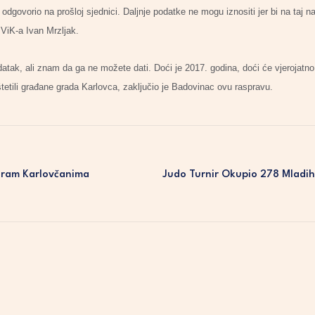
odgovorio na prošloj sjednici. Daljnje podatke ne mogu iznositi jer bi na taj n
 ViK-a Ivan Mrzljak.
datak, ali znam da ga ne možete dati. Doći je 2017. godina, doći će vjerojatno
štetili građane grada Karlovca, zaključio je Badovinac ovu raspravu.
ogram Karlovčanima
Judo Turnir Okupio 278 Mladih 