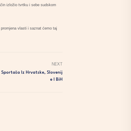
ačin izložio tvrtku i sebe sudskom
 promjena vlasti i saznat ćemo taj
NEXT
Sportaša Iz Hrvatske, Slovenij
E I BiH