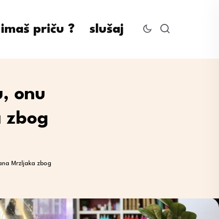
imaš priču ?
slušaj
u, onu
a zbog
ana Mrzljaka zbog