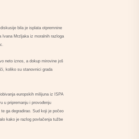
iskusije bila je isplata otpremnine
 Ivana Mrzljaka iz moralnih razloga
c.
avo neto iznos, a dokup mirovine još
či, koliko su stanovnici grada
dobivanja europskih milijuna iz ISPA
vu u pripremanju i provođenju
 te ga degradirao. Sud koji je počeo
alo kako je razlog povlačenja tužbe