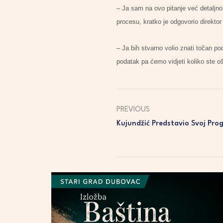
– Ja sam na ovo pitanje već detaljno 
procesu, kratko je odgovorio direktor
– Ja bih stvarno volio znati točan po
podatak pa ćemo vidjeti koliko ste o
PREVIOUS
Kujundžić Predstavio Svoj Pr