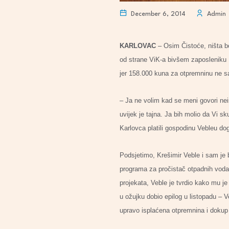
December 6, 2014
Admin
KARLOVAC
– Osim Čistoće, ništa bo
od strane ViK-a bivšem zaposleniku 
jer 158.000 kuna za otpremninu ne sa
– Ja ne volim kad se meni govori neis
uvijek je tajna. Ja bih molio da Vi s
Karlovca platili gospodinu Vebleu dog
Podsjetimo, Krešimir Veble i sam je b
programa za pročistač otpadnih voda.
projekata, Veble je tvrdio kako mu je
u ožujku dobio epilog u listopadu – 
upravo isplaćena otpremnina i doku