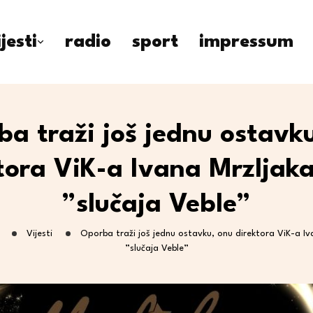
ijesti
radio
sport
impressum
a traži još jednu ostavk
tora ViK-a Ivana Mrzljak
”slučaja Veble”
Vijesti
Oporba traži još jednu ostavku, onu direktora ViK-a Iv
”slučaja Veble”