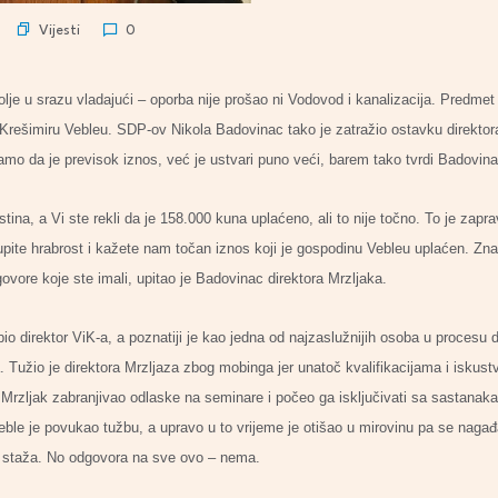
Vijesti
0
lje u srazu vladajući – oporba nije prošao ni Vodovod i kanalizacija. Predmet d
Krešimiru Vebleu. SDP-ov Nikola Badovinac tako je zatražio ostavku direktora
mo da je previsok iznos, već je ustvari puno veći, barem tako tvrdi Badovina
tina, a Vi ste rekli da je 158.000 kuna uplaćeno, ali to nije točno. To je zapr
kupite hrabrost i kažete nam točan iznos koji je gospodinu Vebleu uplaćen. Zna
ovore koje ste imali, upitao je Badovinac direktora Mrzljaka.
io direktor ViK-a, a poznatiji je kao jedna od najzaslužnijih osoba u procesu 
 Tužio je direktora Mrzljaza zbog mobinga jer unatoč kvalifikacijama i iskust
 Mrzljak zabranjivao odlaske na seminare i počeo ga isključivati sa sastanaka
Veble je povukao tužbu, a upravo u to vrijeme je otišao u mirovinu pa se nagađ
p staža. No odgovora na sve ovo – nema.