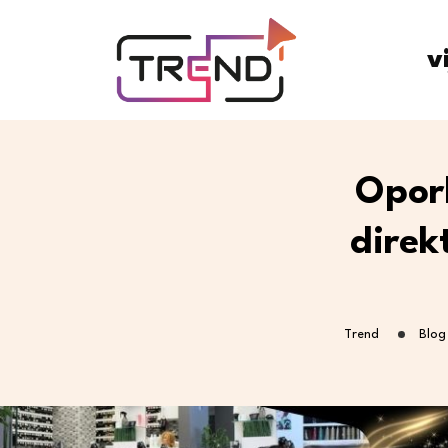
v
Oporb
direk
Trend
Blog